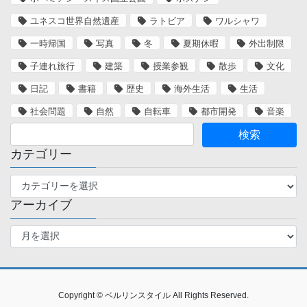
ユネスコ世界自然遺産
ラトビア
ワルシャワ
一時帰国
写真
冬
夏期休暇
外出制限
子連れ旅行
建築
授業参観
散歩
文化
日記
書籍
歴史
海外生活
生活
社会問題
自然
自転車
都市開発
音楽
カテゴリー
カ
テ
アーカイブ
ゴ
リ
ア
ー
ー
カ
イ
ブ
Copyright © ベルリンスタイル All Rights Reserved.