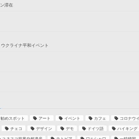
リン滞在
というウクライナ平和イベント
お勧めスポット
アート
イベント
カフェ
コロナウ
チェコ
デザイン
デモ
ドイツ語
ハイキング
ユネスコ世界自然遺産
ラトビア
ワルシャワ
一時帰国