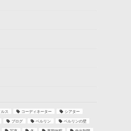
イルス
コーディネーター
シアター
ブログ
ベルリン
ベルリンの壁
写真
冬
夏期休暇
外出制限