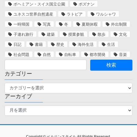
ボヘミアン・スイス国立公園
ポズナン
ユネスコ世界自然遺産
ラトビア
ワルシャワ
一時帰国
写真
冬
夏期休暇
外出制限
子連れ旅行
建築
授業参観
散歩
文化
日記
書籍
歴史
海外生活
生活
社会問題
自然
自転車
都市開発
音楽
カテゴリー
カ
テ
アーカイブ
ゴ
リ
ア
ー
ー
カ
イ
ブ
Copyright © ベルリンスタイル All Rights Reserved.