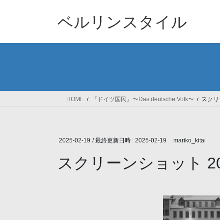
コ
ナ
ン
ビ
ベルリンスタイル
テ
ゲ
ン
ー
ツ
シ
へ
ョ
ス
ン
キ
に
ッ
移
HOME
『ドイツ国民』〜Das deutsche Volk〜
スクリー
プ
動
2025-02-19
/ 最終更新日時 :
2025-02-19
mariko_kitai
スクリーンショット 2025-