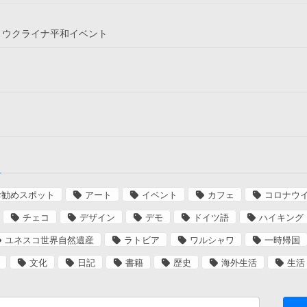
というウクライナ平和イベント
お勧めスポット
アート
イベント
カフェ
コロナウ
チェコ
デザイン
デモ
ドイツ語
ハイキング
ユネスコ世界自然遺産
ラトビア
ワルシャワ
一時帰国
文化
日記
書籍
歴史
海外生活
生活