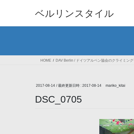
コ
ナ
ン
ビ
ベルリンスタイル
テ
ゲ
ン
ー
ツ
シ
へ
ョ
ス
ン
キ
に
ッ
移
HOME
DAV Berlin / ドイツアルペン協会のクライミン
プ
動
2017-08-14
/ 最終更新日時 :
2017-08-14
mariko_kitai
DSC_0705