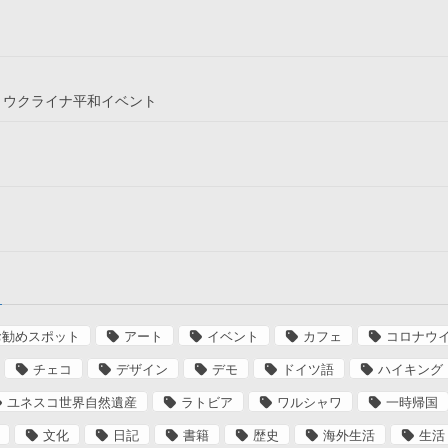
というウクライナ平和イベント
お勧めスポット
アート
イベント
カフェ
コロナウ
チェコ
デザイン
デモ
ドイツ語
ハイキング
ユネスコ世界自然遺産
ラトビア
ワルシャワ
一時帰国
文化
日記
書籍
歴史
海外生活
生活