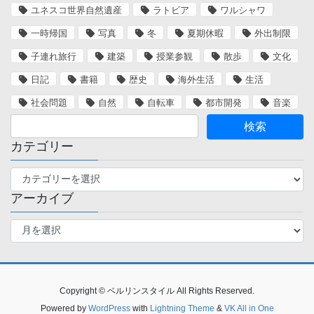
ユネスコ世界自然遺産
ラトビア
ワルシャワ
一時帰国
写真
冬
夏期休暇
外出制限
子連れ旅行
建築
授業参観
散歩
文化
日記
書籍
歴史
海外生活
生活
社会問題
自然
自転車
都市開発
音楽
カテゴリー
カ
テ
アーカイブ
ゴ
リ
ア
ー
ー
カ
イ
ブ
Copyright © ベルリンスタイル All Rights Reserved.
Powered by
WordPress
with
Lightning Theme
&
VK All in One