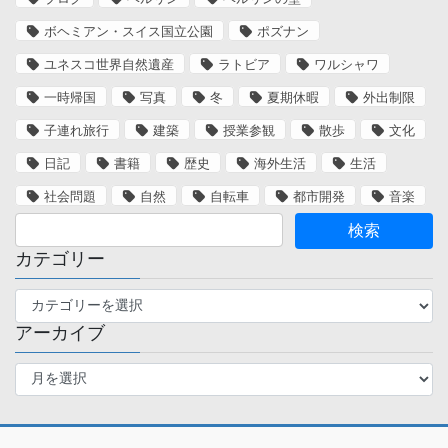
ボヘミアン・スイス国立公園
ポズナン
ユネスコ世界自然遺産
ラトビア
ワルシャワ
一時帰国
写真
冬
夏期休暇
外出制限
子連れ旅行
建築
授業参観
散歩
文化
日記
書籍
歴史
海外生活
生活
社会問題
自然
自転車
都市開発
音楽
カテゴリー
カ
テ
アーカイブ
ゴ
リ
ア
ー
ー
カ
イ
ブ