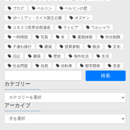
ブログ
ベルリン
ベルリンの壁
ボヘミアン・スイス国立公園
ポズナン
ユネスコ世界自然遺産
ラトビア
ワルシャワ
一時帰国
写真
冬
夏期休暇
外出制限
子連れ旅行
建築
授業参観
散歩
文化
日記
書籍
歴史
海外生活
生活
社会問題
自然
自転車
都市開発
音楽
カテゴリー
カ
テ
アーカイブ
ゴ
リ
ア
ー
ー
カ