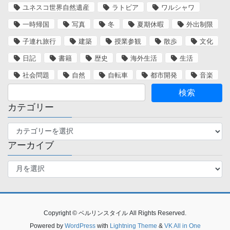
ユネスコ世界自然遺産
ラトビア
ワルシャワ
一時帰国
写真
冬
夏期休暇
外出制限
子連れ旅行
建築
授業参観
散歩
文化
日記
書籍
歴史
海外生活
生活
社会問題
自然
自転車
都市開発
音楽
カテゴリー
カ
テ
アーカイブ
ゴ
リ
ア
ー
ー
カ
イ
ブ
Copyright © ベルリンスタイル All Rights Reserved.
Powered by
WordPress
with
Lightning Theme
&
VK All in One