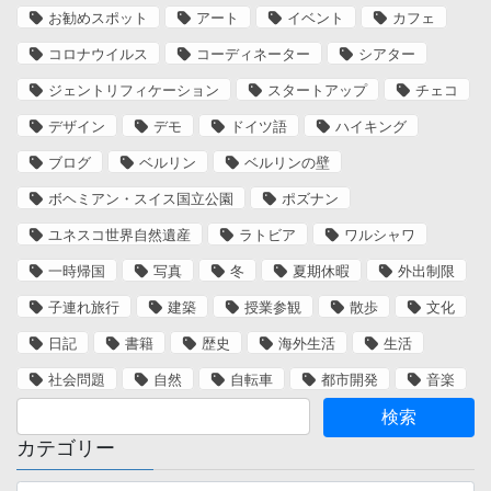
お勧めスポット
アート
イベント
カフェ
コロナウイルス
コーディネーター
シアター
ジェントリフィケーション
スタートアップ
チェコ
デザイン
デモ
ドイツ語
ハイキング
ブログ
ベルリン
ベルリンの壁
ボヘミアン・スイス国立公園
ポズナン
ユネスコ世界自然遺産
ラトビア
ワルシャワ
一時帰国
写真
冬
夏期休暇
外出制限
子連れ旅行
建築
授業参観
散歩
文化
日記
書籍
歴史
海外生活
生活
社会問題
自然
自転車
都市開発
音楽
カテゴリー