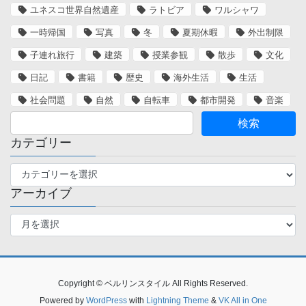
ユネスコ世界自然遺産
ラトビア
ワルシャワ
一時帰国
写真
冬
夏期休暇
外出制限
子連れ旅行
建築
授業参観
散歩
文化
日記
書籍
歴史
海外生活
生活
社会問題
自然
自転車
都市開発
音楽
カテゴリー
カ
テ
アーカイブ
ゴ
リ
ア
ー
ー
カ
イ
ブ
Copyright © ベルリンスタイル All Rights Reserved.
Powered by
WordPress
with
Lightning Theme
&
VK All in One