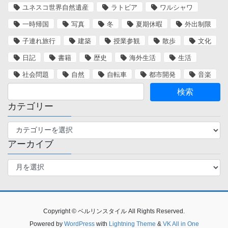
ユネスコ世界自然遺産
ラトビア
ワルシャワ
一時帰国
写真
冬
夏期休暇
外出制限
子連れ旅行
建築
授業参観
散歩
文化
日記
書籍
歴史
海外生活
生活
社会問題
自然
自転車
都市開発
音楽
カテゴリー
カ
テ
アーカイブ
ゴ
リ
ア
ー
ー
カ
イ
ブ
Copyright © ベルリンスタイル All Rights Reserved.
Powered by
WordPress
with
Lightning Theme
&
VK All in One