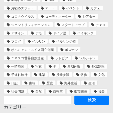
お勧めスポット
アート
イベント
カフェ
コロナウイルス
コーディネーター
シアター
ジェントリフィケーション
スタートアップ
チェコ
デザイン
デモ
ドイツ語
ハイキング
ブログ
ベルリン
ベルリンの壁
ボヘミアン・スイス国立公園
ポズナン
ユネスコ世界自然遺産
ラトビア
ワルシャワ
一時帰国
写真
冬
夏期休暇
外出制限
子連れ旅行
建築
授業参観
散歩
文化
日記
書籍
歴史
海外生活
生活
社会問題
自然
自転車
都市開発
音楽
カテゴリー