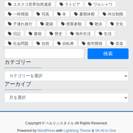
ユネスコ世界自然遺産
ラトビア
ワルシャワ
一時帰国
写真
冬
夏期休暇
外出制限
子連れ旅行
建築
授業参観
散歩
文化
日記
書籍
歴史
海外生活
生活
社会問題
自然
自転車
都市開発
音楽
カテゴリー
カ
テ
アーカイブ
ゴ
リ
ア
ー
ー
カ
イ
ブ
Copyright © ベルリンスタイル All Rights Reserved.
Powered by
WordPress
with
Lightning Theme
&
VK All in One