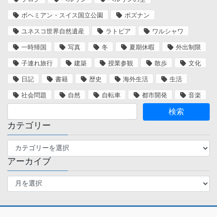
ボヘミアン・スイス国立公園
ポズナン
ユネスコ世界自然遺産
ラトビア
ワルシャワ
一時帰国
写真
冬
夏期休暇
外出制限
子連れ旅行
建築
授業参観
散歩
文化
日記
書籍
歴史
海外生活
生活
社会問題
自然
自転車
都市開発
音楽
カテゴリー
カ
テ
アーカイブ
ゴ
リ
ア
ー
ー
カ
イ
ブ