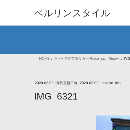
コ
ナ
ン
ビ
ベルリンスタイル
テ
ゲ
ン
ー
ツ
シ
へ
ョ
ス
ン
キ
に
ッ
移
HOME
ラトビアの首都リガ 〜Reise nach Riga〜
IM
プ
動
2020-02-02
/ 最終更新日時 :
2020-02-02
mariko_kitai
IMG_6321