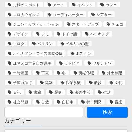
お勧めスポット
アート
イベント
カフェ
コロナウイルス
コーディネーター
シアター
ジェントリフィケーション
スタートアップ
チェコ
デザイン
デモ
ドイツ語
ハイキング
ブログ
ベルリン
ベルリンの壁
ボヘミアン・スイス国立公園
ポズナン
ユネスコ世界自然遺産
ラトビア
ワルシャワ
一時帰国
写真
冬
夏期休暇
外出制限
子連れ旅行
建築
授業参観
散歩
文化
日記
書籍
歴史
海外生活
生活
社会問題
自然
自転車
都市開発
音楽
カテゴリー