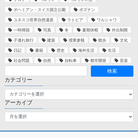
ボヘミアン・スイス国立公園
ポズナン
ユネスコ世界自然遺産
ラトビア
ワルシャワ
一時帰国
写真
冬
夏期休暇
外出制限
子連れ旅行
建築
授業参観
散歩
文化
日記
書籍
歴史
海外生活
生活
社会問題
自然
自転車
都市開発
音楽
カテゴリー
カ
テ
アーカイブ
ゴ
リ
ア
ー
ー
カ
イ
ブ