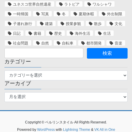
ユネスコ世界自然遺産
ラトビア
ワルシャワ
一時帰国
写真
冬
夏期休暇
外出制限
子連れ旅行
建築
授業参観
散歩
文化
日記
書籍
歴史
海外生活
生活
社会問題
自然
自転車
都市開発
音楽
カテゴリー
カ
テ
アーカイブ
ゴ
リ
ア
ー
ー
カ
イ
ブ
Copyright © ベルリンスタイル All Rights Reserved.
Powered by
WordPress
with
Lightning Theme
&
VK All in One