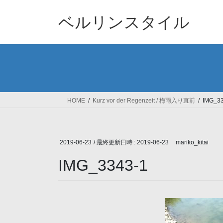
コ
ナ
ン
ビ
ベルリンスタイル
テ
ゲ
ン
ー
ツ
シ
へ
ョ
ス
ン
キ
に
ッ
移
HOME
Kurz vor der Regenzeit / 梅雨入り直前
IMG_33
プ
動
2019-06-23
/ 最終更新日時 :
2019-06-23
mariko_kitai
IMG_3343-1