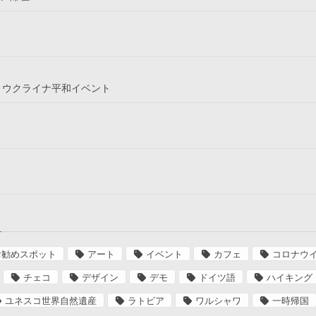
というウクライナ平和イベント
お勧めスポット
アート
イベント
カフェ
コロナウ
チェコ
デザイン
デモ
ドイツ語
ハイキング
ユネスコ世界自然遺産
ラトビア
ワルシャワ
一時帰国