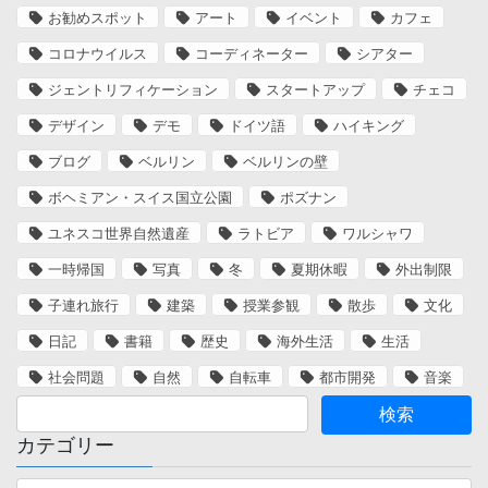
お勧めスポット
アート
イベント
カフェ
コロナウイルス
コーディネーター
シアター
ジェントリフィケーション
スタートアップ
チェコ
デザイン
デモ
ドイツ語
ハイキング
ブログ
ベルリン
ベルリンの壁
ボヘミアン・スイス国立公園
ポズナン
ユネスコ世界自然遺産
ラトビア
ワルシャワ
一時帰国
写真
冬
夏期休暇
外出制限
子連れ旅行
建築
授業参観
散歩
文化
日記
書籍
歴史
海外生活
生活
社会問題
自然
自転車
都市開発
音楽
カテゴリー