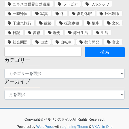
ユネスコ世界自然遺産
ラトビア
ワルシャワ
一時帰国
写真
冬
夏期休暇
外出制限
子連れ旅行
建築
授業参観
散歩
文化
日記
書籍
歴史
海外生活
生活
社会問題
自然
自転車
都市開発
音楽
カテゴリー
カ
テ
アーカイブ
ゴ
リ
ア
ー
ー
カ
イ
ブ
Copyright © ベルリンスタイル All Rights Reserved.
Powered by
WordPress
with
Lightning Theme
&
VK All in One