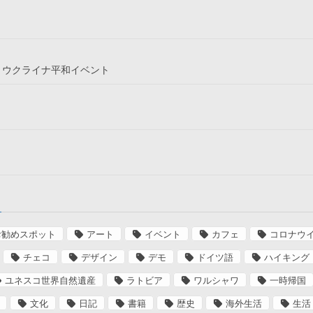
というウクライナ平和イベント
お勧めスポット
アート
イベント
カフェ
コロナウ
チェコ
デザイン
デモ
ドイツ語
ハイキング
ユネスコ世界自然遺産
ラトビア
ワルシャワ
一時帰国
文化
日記
書籍
歴史
海外生活
生活