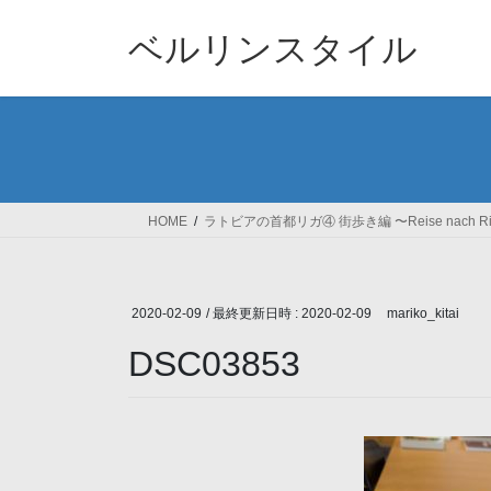
コ
ナ
ン
ビ
ベルリンスタイル
テ
ゲ
ン
ー
ツ
シ
へ
ョ
ス
ン
キ
に
ッ
移
HOME
ラトビアの首都リガ④ 街歩き編 〜Reise nach R
プ
動
2020-02-09
/ 最終更新日時 :
2020-02-09
mariko_kitai
DSC03853