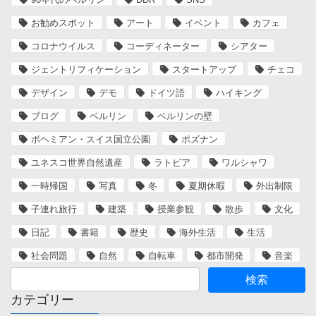
お勧めスポット
アート
イベント
カフェ
コロナウイルス
コーディネーター
シアター
ジェントリフィケーション
スタートアップ
チェコ
デザイン
デモ
ドイツ語
ハイキング
ブログ
ベルリン
ベルリンの壁
ボヘミアン・スイス国立公園
ポズナン
ユネスコ世界自然遺産
ラトビア
ワルシャワ
一時帰国
写真
冬
夏期休暇
外出制限
子連れ旅行
建築
授業参観
散歩
文化
日記
書籍
歴史
海外生活
生活
社会問題
自然
自転車
都市開発
音楽
カテゴリー