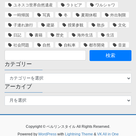
ユネスコ世界自然遺産
ラトビア
ワルシャワ
一時帰国
写真
冬
夏期休暇
外出制限
子連れ旅行
建築
授業参観
散歩
文化
日記
書籍
歴史
海外生活
生活
社会問題
自然
自転車
都市開発
音楽
カテゴリー
カ
テ
アーカイブ
ゴ
リ
ア
ー
ー
カ
イ
ブ
Copyright © ベルリンスタイル All Rights Reserved.
Powered by
WordPress
with
Lightning Theme
&
VK All in One