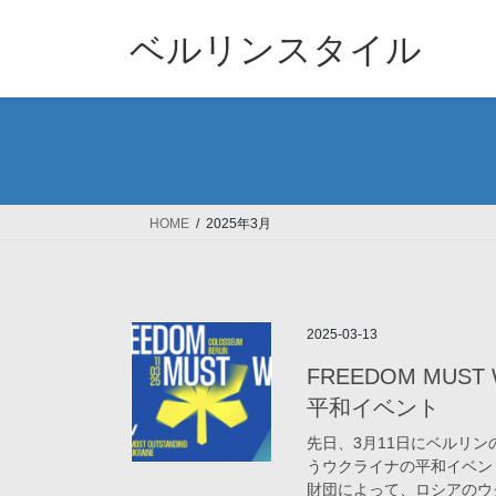
コ
ナ
ン
ビ
ベルリンスタイル
テ
ゲ
ン
ー
ツ
シ
へ
ョ
ス
ン
キ
に
ッ
移
HOME
2025年3月
プ
動
2025-03-13
FREEDOM MU
平和イベント
先日、3月11日にベルリン
うウクライナの平和イベン
財団によって、ロシアのウク