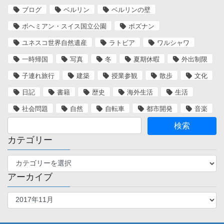
ブログ
ベルリン
ベルリンの壁
ボヘミアン・スイス国立公園
ポズナン
ユネスコ世界自然遺産
ラトビア
ワルシャワ
一時帰国
写真
冬
夏期休暇
外出制限
子連れ旅行
建築
授業参観
散歩
文化
日記
書籍
歴史
海外生活
生活
社会問題
自然
自転車
都市開発
音楽
カテゴリー
カ
テ
アーカイブ
ゴ
リ
ア
ー
ー
カ
イ