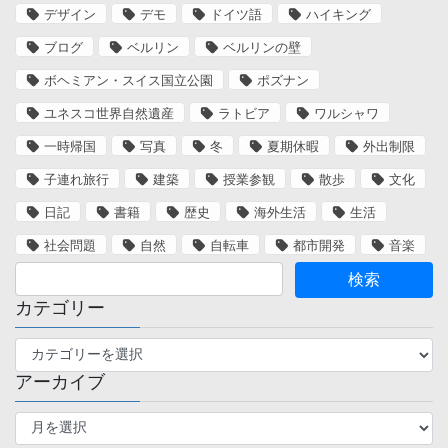
デザイン
デモ
ドイツ語
ハイキング
ブログ
ベルリン
ベルリンの壁
ボヘミアン・スイス国立公園
ポズナン
ユネスコ世界自然遺産
ラトビア
ワルシャワ
一時帰国
写真
冬
夏期休暇
外出制限
子連れ旅行
建築
授業参観
散歩
文化
日記
書籍
歴史
海外生活
生活
社会問題
自然
自転車
都市開発
音楽
カテゴリー
カ
テ
アーカイブ
ゴ
リ
ア
ー
ー