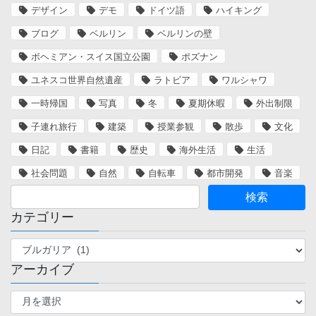
デザイン
デモ
ドイツ語
ハイキング
ブログ
ベルリン
ベルリンの壁
ボヘミアン・スイス国立公園
ポズナン
ユネスコ世界自然遺産
ラトビア
ワルシャワ
一時帰国
写真
冬
夏期休暇
外出制限
子連れ旅行
建築
授業参観
散歩
文化
日記
書籍
歴史
海外生活
生活
社会問題
自然
自転車
都市開発
音楽
カテゴリー
カ
テ
アーカイブ
ゴ
リ
ア
ー
ー