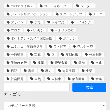
コロナウイルス
コーディネーター
シアター
ジェントリフィケーション
スタートアップ
チェコ
デザイン
デモ
ドイツ語
ハイキング
ブログ
ベルリン
ベルリンの壁
ボヘミアン・スイス国立公園
ポズナン
ユネスコ世界自然遺産
ラトビア
ワルシャワ
一時帰国
写真
冬
夏期休暇
外出制限
子連れ旅行
建築
授業参観
散歩
文化
日記
書籍
歴史
海外生活
生活
社会問題
自然
自転車
都市開発
音楽
カテゴリー
カ
テ