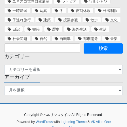
ユネスコ世界自然遺産
ラトビア
ワルシャワ
一時帰国
写真
冬
夏期休暇
外出制限
子連れ旅行
建築
授業参観
散歩
文化
日記
書籍
歴史
海外生活
生活
社会問題
自然
自転車
都市開発
音楽
カテゴリー
カ
テ
アーカイブ
ゴ
リ
ア
ー
ー
カ
イ
ブ
Copyright © ベルリンスタイル All Rights Reserved.
Powered by
WordPress
with
Lightning Theme
&
VK All in One