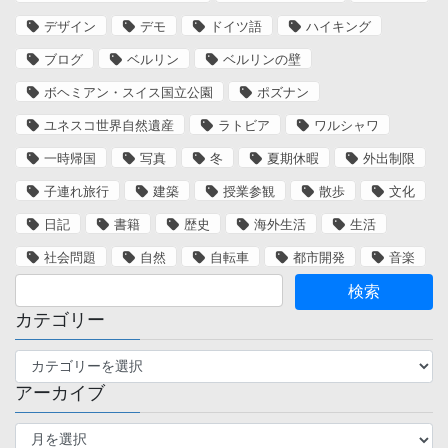
デザイン
デモ
ドイツ語
ハイキング
ブログ
ベルリン
ベルリンの壁
ボヘミアン・スイス国立公園
ポズナン
ユネスコ世界自然遺産
ラトビア
ワルシャワ
一時帰国
写真
冬
夏期休暇
外出制限
子連れ旅行
建築
授業参観
散歩
文化
日記
書籍
歴史
海外生活
生活
社会問題
自然
自転車
都市開発
音楽
カテゴリー
カ
テ
アーカイブ
ゴ
リ
ア
ー
ー