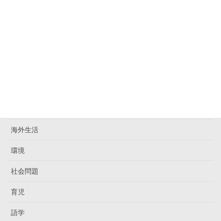
映画
暮らし
書籍
未分類
東欧
歴史
海外生活
環境
社会問題
育児
語学