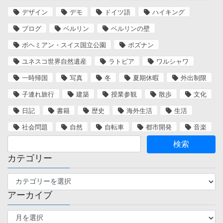
デザイン
デモ
ドイツ語
ハイキング
ブログ
ベルリン
ベルリンの壁
ボヘミアン・スイス国立公園
ポズナン
ユネスコ世界自然遺産
ラトビア
ワルシャワ
一時帰国
写真
冬
夏期休暇
外出制限
子連れ旅行
建築
授業参観
散歩
文化
日記
書籍
歴史
海外生活
生活
社会問題
自然
自転車
都市開発
音楽
カテゴリー
カ
テ
アーカイブ
ゴ
リ
ア
ー
ー