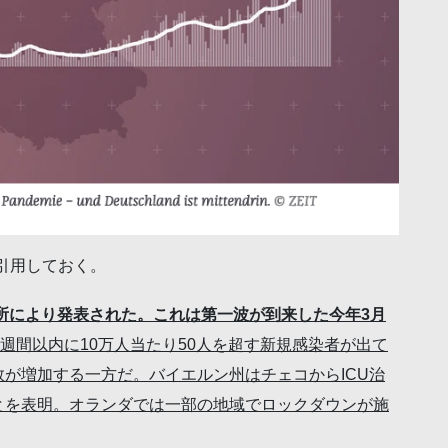
引用しておく。
究所により発表された。これは第一波が到来した今年3月
1週間以内に10万人当たり50人を超す新規感染者が出て
が増加する一方だ。バイエルン州はチェコからICU治
とを表明。オランダでは一部の地域でロックダウンが施