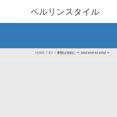
コ
ナ
ン
ビ
ベルリンスタイル
テ
ゲ
ン
ー
ツ
シ
へ
ョ
ス
ン
キ
に
ッ
移
HOME
EU
事態は深刻に 〜 Jetzt wird es ernst 〜
プ
動