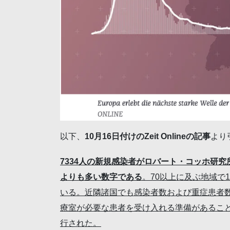
以下、
10月16日付けのZeit Onlineの記事
より
7334人の新規感染者がロバート・コッホ研
よりも多い数字である
。70以上に及ぶ地域で
いる。近隣諸国でも感染者数および重症患者数
療室が必要な患者を受け入れる準備があるこ
行された。