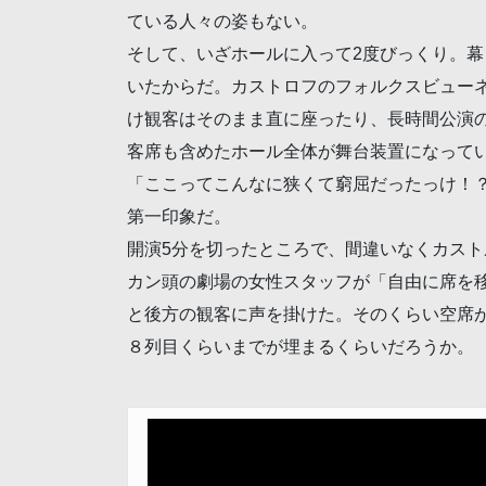
ている人々の姿もない。
そして、いざホールに入って2度びっくり。
いたからだ。カストロフのフォルクスビュー
け観客はそのまま直に座ったり、長時間公演
客席も含めたホール全体が舞台装置になって
「ここってこんなに狭くて窮屈だったっけ！
第一印象だ。
開演5分を切ったところで、間違いなくカス
カン頭の劇場の女性スタッフが「自由に席を
と後方の観客に声を掛けた。そのくらい空席
８列目くらいまでが埋まるくらいだろうか。