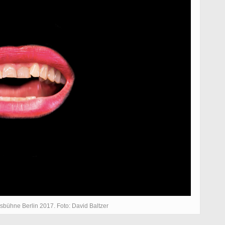
ksbühne Berlin 2017. Foto: David Baltzer