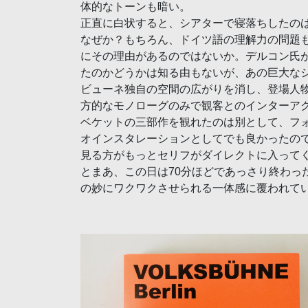
体的なトーンも暗い。
正直に白状すると、シアターで寝落ちしたの
なぜか？もちろん、ドイツ語の理解力の問題
にその理由があるのではないか。デルコン氏
たのかどうかは知る由もないが、あの巨大な
ビューネ独自の空間の広がりを消し、登場人
方的なモノローグのみで観客とのインターア
ベケットの三部作を観れたのは別として、フ
オインスタレーションとしてでも良かったの
見る方がもっとセリフがダイレクトに入って
とまあ、この日は70分ほどであっさり終わっ
の妙にワクワクさせられる一体感に覆われて