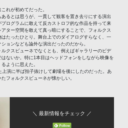
はこれが初めてだった。
もあるとは思うが、一貫して観客を置き去りにする演出
がプログラムに敢えて反カストロフ的な作品を持って来
シアター空間を敢えて真っ暗にすることで、フォルクス
物はたったひとり。舞台上でのダイアログすらなく、一
クションなども論外な演出だったのだから。
ォルクスビューネでなくとも、例えばギャラリーのビデ
ではないか。特に1本目はヘッドフォンをしながら映像を
くるように思えた。
た上演に半ば拍子抜けして劇場を後にしたのだった。あ
いたフォルクスビューネが懐かしい。
＼ 最新情報をチェック ／