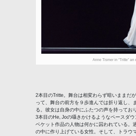
Anne Tismer in “Tritte” an
2本目のTritte。舞台は相変わらず暗いま
って、舞台の前方を９歩進んでは折り返し、
る。彼女は自身の中にふたつの声を持ってお
3本目のHe, Joの囁きかけるようなペース
ベケット作品の人物は何かに囚われている。
の中に作り上げている女性。そして、トラウ