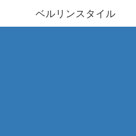
コ
ナ
ン
ビ
ベルリンスタイル
テ
ゲ
ン
ー
ツ
シ
へ
ョ
ス
ン
キ
に
ッ
移
プ
動