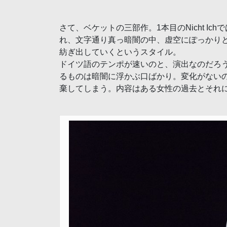
さて、ベケットの三部作。1本目のNicht I
れ、文字通り真っ暗闇の中、虚空にぽっかり
紡ぎ出していくというスタイル。
ドイツ語のテンポが速いのと、演出なのだろ
るものは暗闇に浮かぶ口ばかり。変化がない
棄してしまう。内容はある女性の過去とそれ