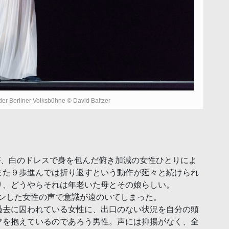
 der Berliner Volksbühne
© David Baltzer
まだが、白のドレスで身を包んだ俯き加減の女性ひとりによ
また９歩進んでは折り返すという動作が延々と続けられ
り、どうやらそれは年老いた母とその娘らしい。
ダウンした女性の声で意識が遠のいてしまった。
過去に囚われている女性に、出口のない状況を自分の頭
マを抱えているのであろう男性。声には抑揚がなく、全