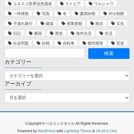
ユネスコ世界自然遺産
ラトビア
ワルシャワ
一時帰国
写真
冬
夏期休暇
外出制限
子連れ旅行
建築
授業参観
散歩
文化
日記
書籍
歴史
海外生活
生活
社会問題
自然
自転車
都市開発
音楽
カテゴリー
カ
テ
アーカイブ
ゴ
リ
ア
ー
ー
カ
イ
ブ
Copyright © ベルリンスタイル All Rights Reserved.
Powered by
WordPress
with
Lightning Theme
&
VK All in One